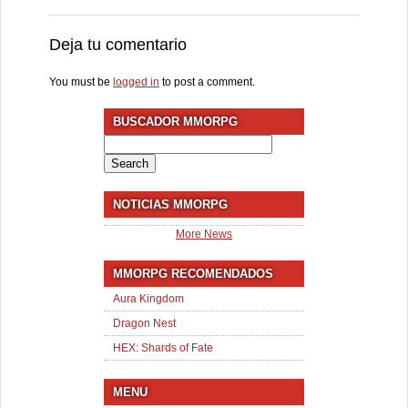
Deja tu comentario
You must be
logged in
to post a comment.
BUSCADOR MMORPG
Search
for:
NOTICIAS MMORPG
More News
MMORPG RECOMENDADOS
Aura Kingdom
Dragon Nest
HEX: Shards of Fate
MENU