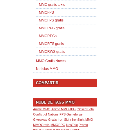
MMO gratis texto
MMOFPS
MMOFPS gratis
MMORPG gratis
MMORPGs
MMORTS gratis
MMORWS gratis
MMO Gratis Naves
Noticias MMO
COMPARTIR
NUBE DE TAGS MMO
Anime MMO
Anime MMORPG
Closed Beta
Conflict of Nations
FPS
Gameforge
Giveaway
Gratis
Iron Sight
IronSight
MMO
MMOGratis
MMORPG
NosTale
Promo