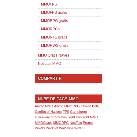
MMOFPS
MMOFPS gratis
MMORPG gratis
MMORPGs
MMORTS gratis
MMORWS gratis
MMO Gratis Naves
Noticias MMO
COMPARTIR
NUBE DE TAGS MMO
Anime MMO
Anime MMORPG
Closed Beta
Conflict of Nations
FPS
Gameforge
Giveaway
Gratis
Iron Sight
IronSight
MMO
MMOGratis
MMORPG
NosTale
Promo
WoWS
World of WarShips
WoWS