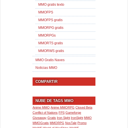
MMO gratis texto
MMOFPS
MMOFPS gratis
MMORPG gratis
MMORPGs
MMORTS gratis
MMORWS gratis
MMO Gratis Naves
Noticias MMO
COMPARTIR
NUBE DE TAGS MMO
Anime MMO
Anime MMORPG
Closed Beta
Conflict of Nations
FPS
Gameforge
Giveaway
Gratis
Iron Sight
IronSight
MMO
MMOGratis
MMORPG
NosTale
Promo