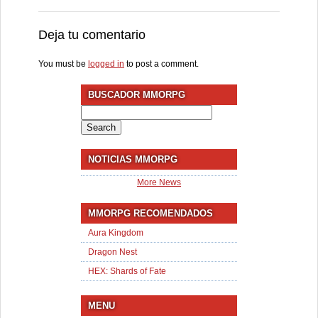
Deja tu comentario
You must be
logged in
to post a comment.
BUSCADOR MMORPG
Search
for:
NOTICIAS MMORPG
More News
MMORPG RECOMENDADOS
Aura Kingdom
Dragon Nest
HEX: Shards of Fate
MENU