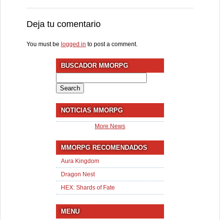
Deja tu comentario
You must be
logged in
to post a comment.
BUSCADOR MMORPG
Search
for:
NOTICIAS MMORPG
More News
MMORPG RECOMENDADOS
Aura Kingdom
Dragon Nest
HEX: Shards of Fate
MENU