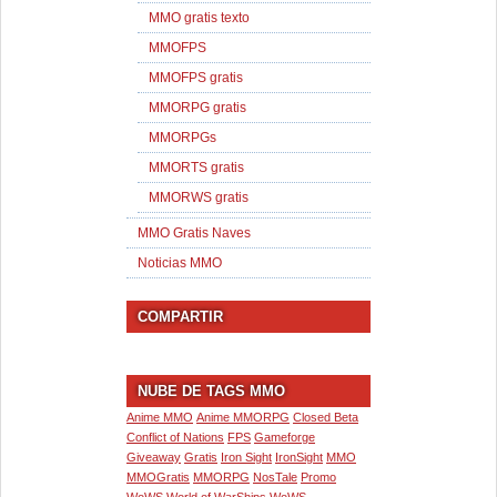
MMO gratis texto
MMOFPS
MMOFPS gratis
MMORPG gratis
MMORPGs
MMORTS gratis
MMORWS gratis
MMO Gratis Naves
Noticias MMO
COMPARTIR
NUBE DE TAGS MMO
Anime MMO
Anime MMORPG
Closed Beta
Conflict of Nations
FPS
Gameforge
Giveaway
Gratis
Iron Sight
IronSight
MMO
MMOGratis
MMORPG
NosTale
Promo