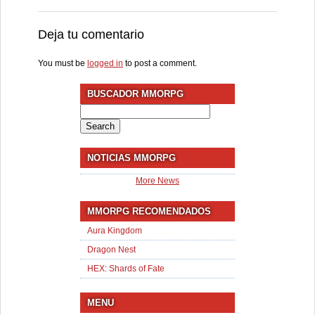
Deja tu comentario
You must be
logged in
to post a comment.
BUSCADOR MMORPG
Search
for:
NOTICIAS MMORPG
More News
MMORPG RECOMENDADOS
Aura Kingdom
Dragon Nest
HEX: Shards of Fate
MENU