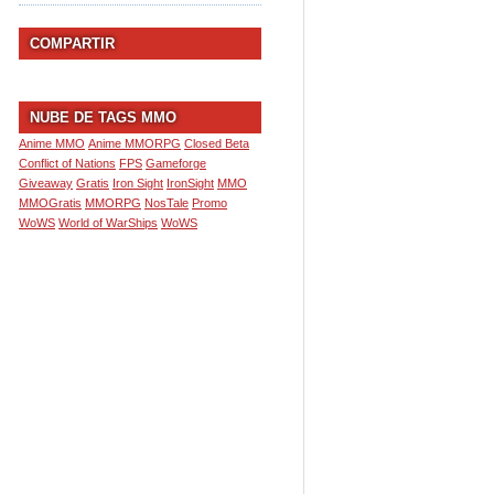
COMPARTIR
NUBE DE TAGS MMO
Anime MMO
Anime MMORPG
Closed Beta
Conflict of Nations
FPS
Gameforge
Giveaway
Gratis
Iron Sight
IronSight
MMO
MMOGratis
MMORPG
NosTale
Promo
WoWS
World of WarShips
WoWS