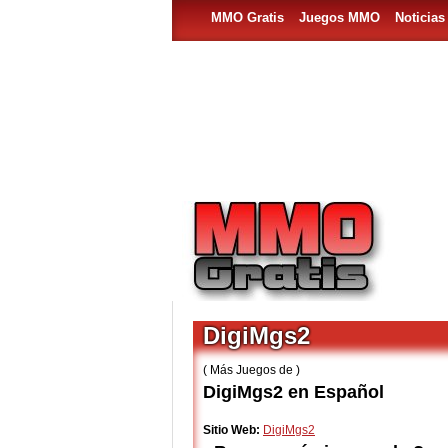
MMO Gratis
Juegos MMO
Noticia
DigiMgs2
( Más Juegos de )
DigiMgs2 en Español
Sitio Web:
DigiMgs2