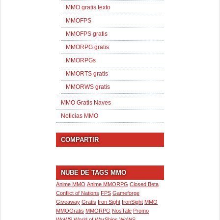
MMO gratis texto
MMOFPS
MMOFPS gratis
MMORPG gratis
MMORPGs
MMORTS gratis
MMORWS gratis
MMO Gratis Naves
Noticias MMO
COMPARTIR
NUBE DE TAGS MMO
Anime MMO
Anime MMORPG
Closed Beta
Conflict of Nations
FPS
Gameforge
Giveaway
Gratis
Iron Sight
IronSight
MMO
MMOGratis
MMORPG
NosTale
Promo
WoWS
World of WarShips
WoWS