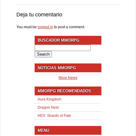
Deja tu comentario
You must be
logged in
to post a comment.
BUSCADOR MMORPG
Search
for:
NOTICIAS MMORPG
More News
MMORPG RECOMENDADOS
Aura Kingdom
Dragon Nest
HEX: Shards of Fate
MENU