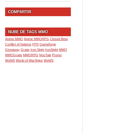
COMPARTIR
NUBE DE TAGS MMO
Anime MMO
Anime MMORPG
Closed Beta
Conflict of Nations
FPS
Gameforge
Giveaway
Gratis
Iron Sight
IronSight
MMO
MMOGratis
MMORPG
NosTale
Promo
WoWS
World of WarShips
WoWS