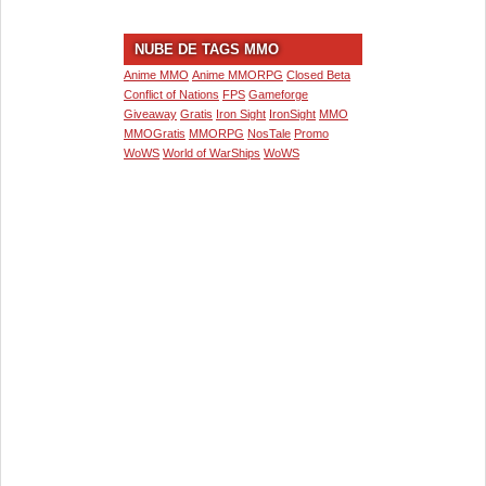
NUBE DE TAGS MMO
Anime MMO
Anime MMORPG
Closed Beta
Conflict of Nations
FPS
Gameforge
Giveaway
Gratis
Iron Sight
IronSight
MMO
MMOGratis
MMORPG
NosTale
Promo
WoWS
World of WarShips
WoWS