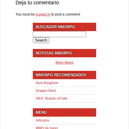
Deja tu comentario
You must be
logged in
to post a comment.
BUSCADOR MMORPG
Search
for:
NOTICIAS MMORPG
More News
MMORPG RECOMENDADOS
Aura Kingdom
Dragon Nest
HEX: Shards of Fate
MENU
Articulos
MMO de pago