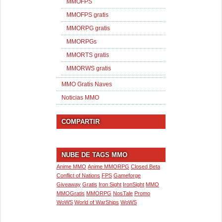
MMOFPS
MMOFPS gratis
MMORPG gratis
MMORPGs
MMORTS gratis
MMORWS gratis
MMO Gratis Naves
Noticias MMO
COMPARTIR
NUBE DE TAGS MMO
Anime MMO
Anime MMORPG
Closed Beta
Conflict of Nations
FPS
Gameforge
Giveaway
Gratis
Iron Sight
IronSight
MMO
MMOGratis
MMORPG
NosTale
Promo
WoWS
World of WarShips
WoWS