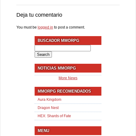
Deja tu comentario
You must be
logged in
to post a comment.
BUSCADOR MMORPG
Search
for:
NOTICIAS MMORPG
More News
MMORPG RECOMENDADOS
Aura Kingdom
Dragon Nest
HEX: Shards of Fate
MENU