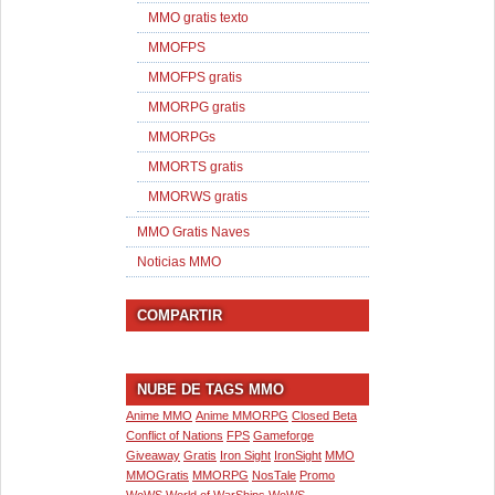
MMO gratis texto
MMOFPS
MMOFPS gratis
MMORPG gratis
MMORPGs
MMORTS gratis
MMORWS gratis
MMO Gratis Naves
Noticias MMO
COMPARTIR
NUBE DE TAGS MMO
Anime MMO
Anime MMORPG
Closed Beta
Conflict of Nations
FPS
Gameforge
Giveaway
Gratis
Iron Sight
IronSight
MMO
MMOGratis
MMORPG
NosTale
Promo