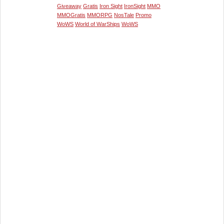
Giveaway
Gratis
Iron Sight
IronSight
MMO
MMOGratis
MMORPG
NosTale
Promo
WoWS
World of WarShips
WoWS