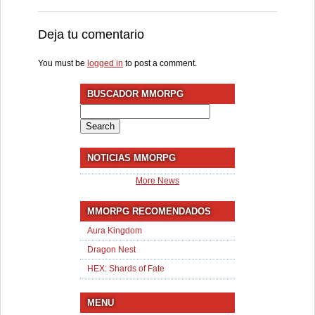
Deja tu comentario
You must be
logged in
to post a comment.
BUSCADOR MMORPG
Search
for:
NOTICIAS MMORPG
More News
MMORPG RECOMENDADOS
Aura Kingdom
Dragon Nest
HEX: Shards of Fate
MENU