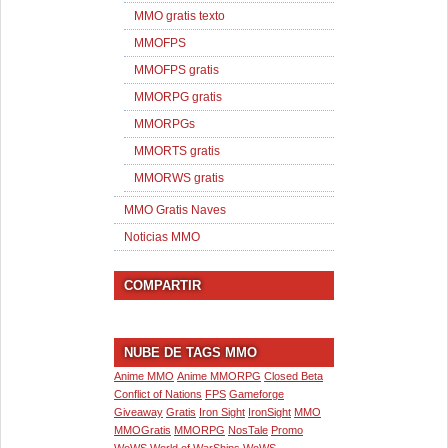
MMO gratis texto
MMOFPS
MMOFPS gratis
MMORPG gratis
MMORPGs
MMORTS gratis
MMORWS gratis
MMO Gratis Naves
Noticias MMO
COMPARTIR
NUBE DE TAGS MMO
Anime MMO
Anime MMORPG
Closed Beta
Conflict of Nations
FPS
Gameforge
Giveaway
Gratis
Iron Sight
IronSight
MMO
MMOGratis
MMORPG
NosTale
Promo