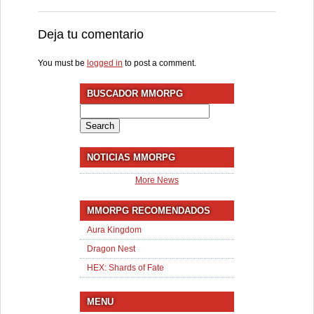
Deja tu comentario
You must be
logged in
to post a comment.
BUSCADOR MMORPG
Search
for:
NOTICIAS MMORPG
More News
MMORPG RECOMENDADOS
Aura Kingdom
Dragon Nest
HEX: Shards of Fate
MENU