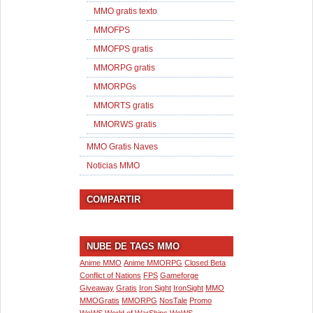
MMO gratis texto
MMOFPS
MMOFPS gratis
MMORPG gratis
MMORPGs
MMORTS gratis
MMORWS gratis
MMO Gratis Naves
Noticias MMO
COMPARTIR
NUBE DE TAGS MMO
Anime MMO
Anime MMORPG
Closed Beta
Conflict of Nations
FPS
Gameforge
Giveaway
Gratis
Iron Sight
IronSight
MMO
MMOGratis
MMORPG
NosTale
Promo