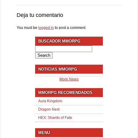
Deja tu comentario
You must be
logged in
to post a comment.
BUSCADOR MMORPG
Search
for:
NOTICIAS MMORPG
More News
MMORPG RECOMENDADOS
Aura Kingdom
Dragon Nest
HEX: Shards of Fate
MENU