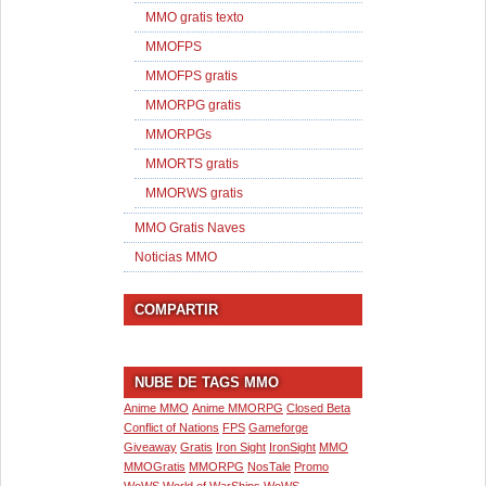
MMO gratis texto
MMOFPS
MMOFPS gratis
MMORPG gratis
MMORPGs
MMORTS gratis
MMORWS gratis
MMO Gratis Naves
Noticias MMO
COMPARTIR
NUBE DE TAGS MMO
Anime MMO
Anime MMORPG
Closed Beta
Conflict of Nations
FPS
Gameforge
Giveaway
Gratis
Iron Sight
IronSight
MMO
MMOGratis
MMORPG
NosTale
Promo