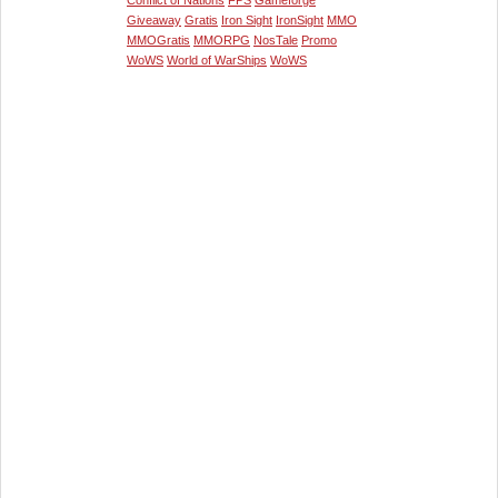
Conflict of Nations
FPS
Gameforge
Giveaway
Gratis
Iron Sight
IronSight
MMO
MMOGratis
MMORPG
NosTale
Promo
WoWS
World of WarShips
WoWS