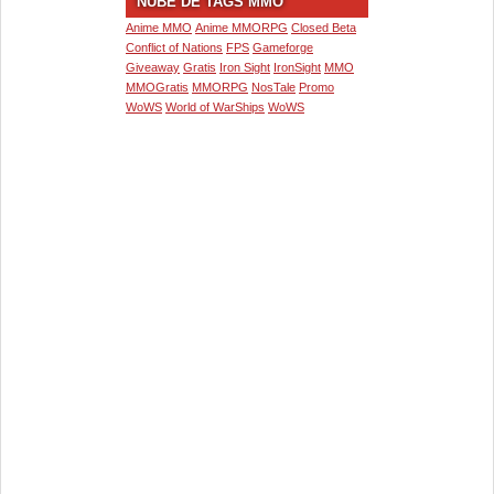
NUBE DE TAGS MMO
Anime MMO
Anime MMORPG
Closed Beta
Conflict of Nations
FPS
Gameforge
Giveaway
Gratis
Iron Sight
IronSight
MMO
MMOGratis
MMORPG
NosTale
Promo
WoWS
World of WarShips
WoWS