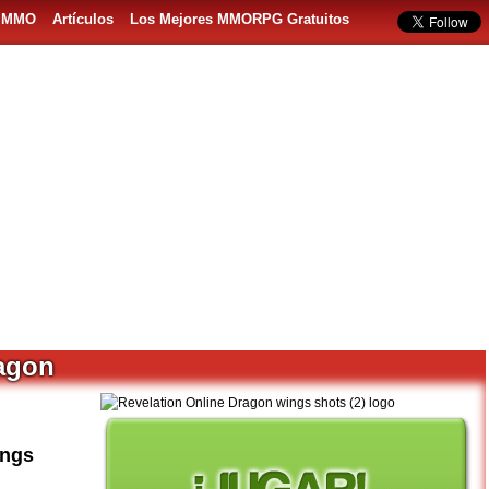
s MMO
Artículos
Los Mejores MMORPG Gratuitos
ragon
ings