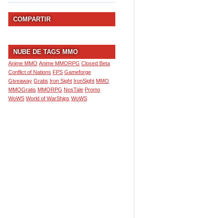
COMPARTIR
NUBE DE TAGS MMO
Anime MMO
Anime MMORPG
Closed Beta
Conflict of Nations
FPS
Gameforge
Giveaway
Gratis
Iron Sight
IronSight
MMO
MMOGratis
MMORPG
NosTale
Promo
WoWS
World of WarShips
WoWS