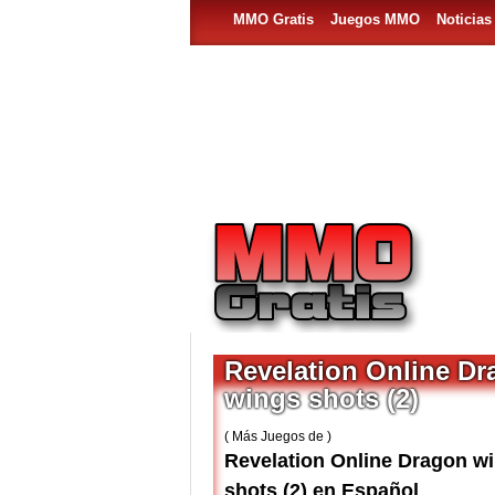
MMO Gratis
Juegos MMO
Noticia
Revelation Online D
wings shots (2)
( Más Juegos de )
Revelation Online Dragon w
shots (2) en Español