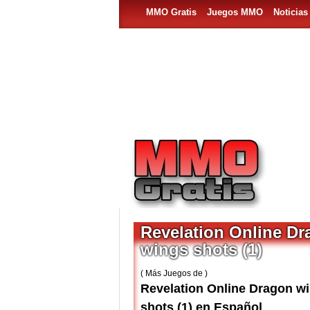
MMO Gratis
Juegos MMO
Noticia
Revelation Online D
wings shots (1)
( Más Juegos de )
Revelation Online Dragon w
shots (1) en Español