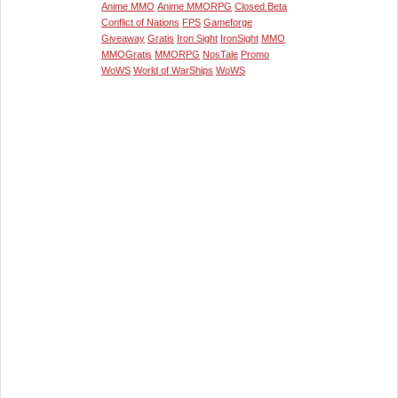
Anime MMO
Anime MMORPG
Closed Beta
Conflict of Nations
FPS
Gameforge
Giveaway
Gratis
Iron Sight
IronSight
MMO
MMOGratis
MMORPG
NosTale
Promo
WoWS
World of WarShips
WoWS