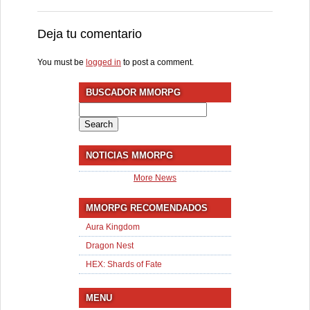
Deja tu comentario
You must be
logged in
to post a comment.
BUSCADOR MMORPG
Search
for:
NOTICIAS MMORPG
More News
MMORPG RECOMENDADOS
Aura Kingdom
Dragon Nest
HEX: Shards of Fate
MENU