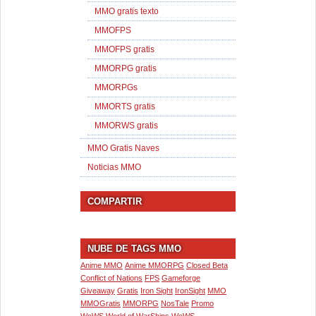
MMO gratis texto
MMOFPS
MMOFPS gratis
MMORPG gratis
MMORPGs
MMORTS gratis
MMORWS gratis
MMO Gratis Naves
Noticias MMO
COMPARTIR
NUBE DE TAGS MMO
Anime MMO
Anime MMORPG
Closed Beta
Conflict of Nations
FPS
Gameforge
Giveaway
Gratis
Iron Sight
IronSight
MMO
MMOGratis
MMORPG
NosTale
Promo