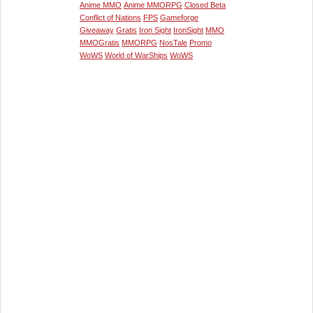
Anime MMO
Anime MMORPG
Closed Beta
Conflict of Nations
FPS
Gameforge
Giveaway
Gratis
Iron Sight
IronSight
MMO
MMOGratis
MMORPG
NosTale
Promo
WoWS
World of WarShips
WoWS