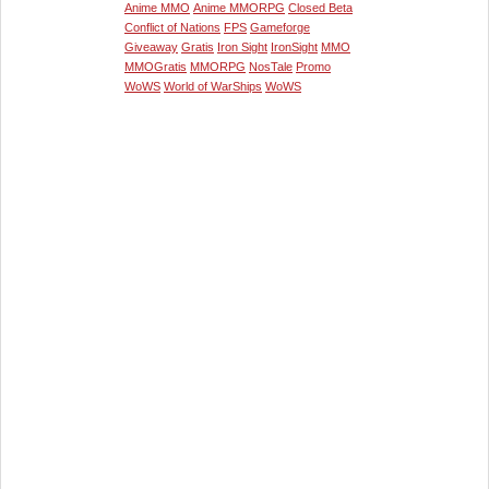
Anime MMO
Anime MMORPG
Closed Beta
Conflict of Nations
FPS
Gameforge
Giveaway
Gratis
Iron Sight
IronSight
MMO
MMOGratis
MMORPG
NosTale
Promo
WoWS
World of WarShips
WoWS