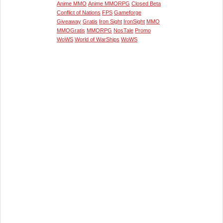
Anime MMO
Anime MMORPG
Closed Beta
Conflict of Nations
FPS
Gameforge
Giveaway
Gratis
Iron Sight
IronSight
MMO
MMOGratis
MMORPG
NosTale
Promo
WoWS
World of WarShips
WoWS