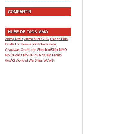
COMPARTIR
NUBE DE TAGS MMO
Anime MMO
Anime MMORPG
Closed Beta
Conflict of Nations
FPS
Gameforge
Giveaway
Gratis
Iron Sight
IronSight
MMO
MMOGratis
MMORPG
NosTale
Promo
WoWS
World of WarShips
WoWS