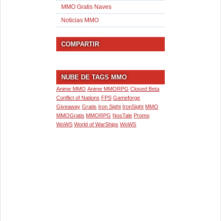
MMO Gratis Naves
Noticias MMO
COMPARTIR
NUBE DE TAGS MMO
Anime MMO
Anime MMORPG
Closed Beta
Conflict of Nations
FPS
Gameforge
Giveaway
Gratis
Iron Sight
IronSight
MMO
MMOGratis
MMORPG
NosTale
Promo
WoWS
World of WarShips
WoWS