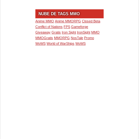
NUBE DE TAGS MMO
Anime MMO
Anime MMORPG
Closed Beta
Conflict of Nations
FPS
Gameforge
Giveaway
Gratis
Iron Sight
IronSight
MMO
MMOGratis
MMORPG
NosTale
Promo
WoWS
World of WarShips
WoWS