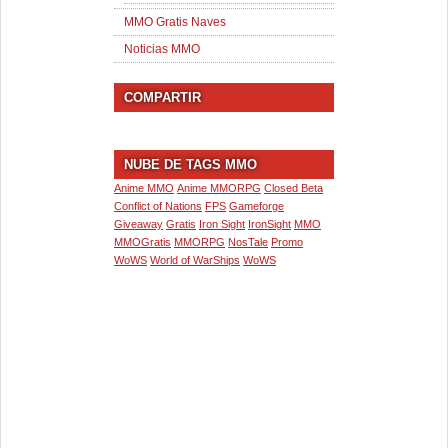
MMO Gratis Naves
Noticias MMO
COMPARTIR
NUBE DE TAGS MMO
Anime MMO
Anime MMORPG
Closed Beta
Conflict of Nations
FPS
Gameforge
Giveaway
Gratis
Iron Sight
IronSight
MMO
MMOGratis
MMORPG
NosTale
Promo
WoWS
World of WarShips
WoWS