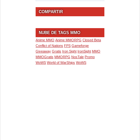
COMPARTIR
NUBE DE TAGS MMO
Anime MMO
Anime MMORPG
Closed Beta
Conflict of Nations
FPS
Gameforge
Giveaway
Gratis
Iron Sight
IronSight
MMO
MMOGratis
MMORPG
NosTale
Promo
WoWS
World of WarShips
WoWS