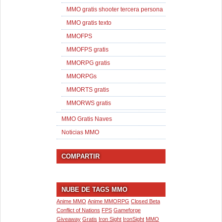
MMO gratis shooter tercera persona
MMO gratis texto
MMOFPS
MMOFPS gratis
MMORPG gratis
MMORPGs
MMORTS gratis
MMORWS gratis
MMO Gratis Naves
Noticias MMO
COMPARTIR
NUBE DE TAGS MMO
Anime MMO
Anime MMORPG
Closed Beta
Conflict of Nations
FPS
Gameforge
Giveaway
Gratis
Iron Sight
IronSight
MMO