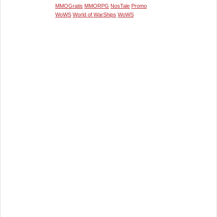
MMOGratis
MMORPG
NosTale
Promo
WoWS
World of WarShips
WoWS