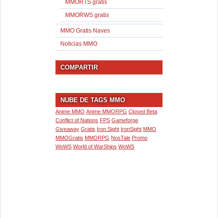
MMORTS gratis
MMORWS gratis
MMO Gratis Naves
Noticias MMO
COMPARTIR
NUBE DE TAGS MMO
Anime MMO
Anime MMORPG
Closed Beta
Conflict of Nations
FPS
Gameforge
Giveaway
Gratis
Iron Sight
IronSight
MMO
MMOGratis
MMORPG
NosTale
Promo
WoWS
World of WarShips
WoWS