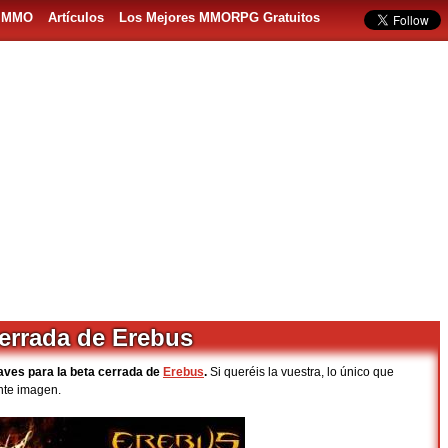
s MMO
Artículos
Los Mejores MMORPG Gratuitos
cerrada de Erebus
aves para la beta cerrada de
Erebus
.
Si queréis la vuestra, lo único que
ente imagen.