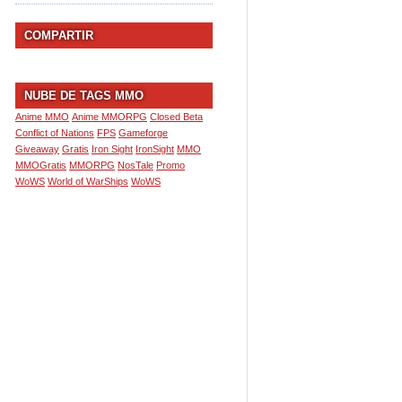
COMPARTIR
NUBE DE TAGS MMO
Anime MMO
Anime MMORPG
Closed Beta
Conflict of Nations
FPS
Gameforge
Giveaway
Gratis
Iron Sight
IronSight
MMO
MMOGratis
MMORPG
NosTale
Promo
WoWS
World of WarShips
WoWS