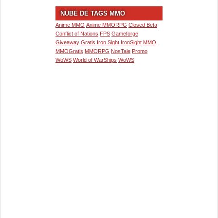
NUBE DE TAGS MMO
Anime MMO
Anime MMORPG
Closed Beta
Conflict of Nations
FPS
Gameforge
Giveaway
Gratis
Iron Sight
IronSight
MMO
MMOGratis
MMORPG
NosTale
Promo
WoWS
World of WarShips
WoWS