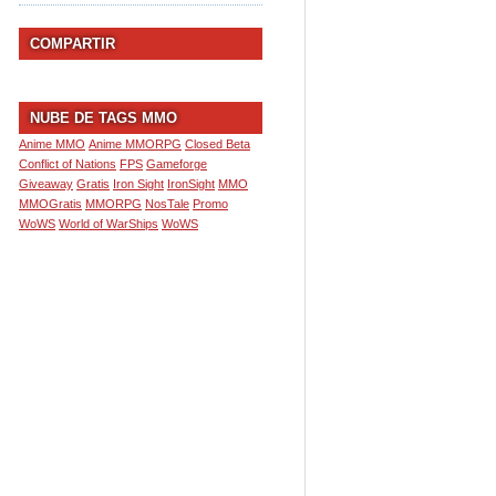
COMPARTIR
NUBE DE TAGS MMO
Anime MMO
Anime MMORPG
Closed Beta
Conflict of Nations
FPS
Gameforge
Giveaway
Gratis
Iron Sight
IronSight
MMO
MMOGratis
MMORPG
NosTale
Promo
WoWS
World of WarShips
WoWS