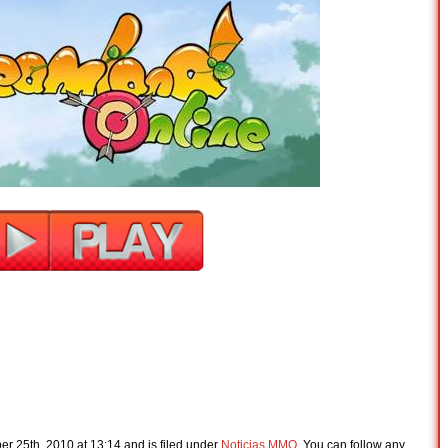
r 25th, 2010 at 13:14 and is filed under
Noticias MMO
. You can follow any