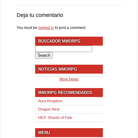
Deja tu comentario
You must be
logged in
to post a comment.
BUSCADOR MMORPG
Search
for:
NOTICIAS MMORPG
More News
MMORPG RECOMENDADOS
Aura Kingdom
Dragon Nest
HEX: Shards of Fate
MENU