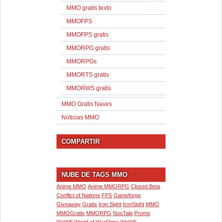
MMO gratis texto
MMOFPS
MMOFPS gratis
MMORPG gratis
MMORPGs
MMORTS gratis
MMORWS gratis
MMO Gratis Naves
Noticias MMO
COMPARTIR
NUBE DE TAGS MMO
Anime MMO
Anime MMORPG
Closed Beta
Conflict of Nations
FPS
Gameforge
Giveaway
Gratis
Iron Sight
IronSight
MMO
MMOGratis
MMORPG
NosTale
Promo