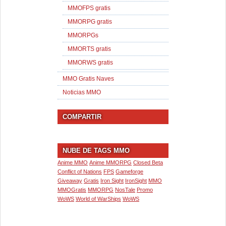
MMOFPS gratis
MMORPG gratis
MMORPGs
MMORTS gratis
MMORWS gratis
MMO Gratis Naves
Noticias MMO
COMPARTIR
NUBE DE TAGS MMO
Anime MMO
Anime MMORPG
Closed Beta
Conflict of Nations
FPS
Gameforge
Giveaway
Gratis
Iron Sight
IronSight
MMO
MMOGratis
MMORPG
NosTale
Promo
WoWS
World of WarShips
WoWS