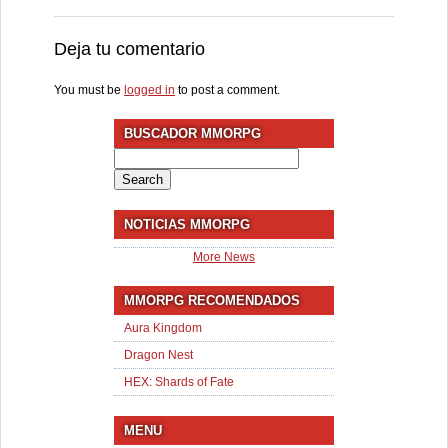
Deja tu comentario
You must be
logged in
to post a comment.
BUSCADOR MMORPG
Search
for:
NOTICIAS MMORPG
More News
MMORPG RECOMENDADOS
Aura Kingdom
Dragon Nest
HEX: Shards of Fate
MENU