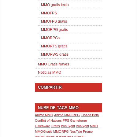
MMO gratis texto
MMOFPS
MMOFPS gratis
MMORPG gratis
MMORPGs
MMORTS gratis
MMORWS gratis
MMO Gratis Naves
Noticias MMO
COMPARTIR
NUBE DE TAGS MMO
Anime MMO
Anime MMORPG
Closed Beta
Conflict of Nations
FPS
Gameforge
Giveaway
Gratis
Iron Sight
IronSight
MMO
MMOGratis
MMORPG
NosTale
Promo