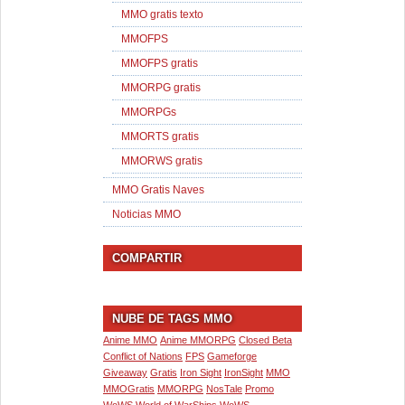
MMO gratis texto
MMOFPS
MMOFPS gratis
MMORPG gratis
MMORPGs
MMORTS gratis
MMORWS gratis
MMO Gratis Naves
Noticias MMO
COMPARTIR
NUBE DE TAGS MMO
Anime MMO
Anime MMORPG
Closed Beta
Conflict of Nations
FPS
Gameforge
Giveaway
Gratis
Iron Sight
IronSight
MMO
MMOGratis
MMORPG
NosTale
Promo