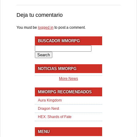
Deja tu comentario
You must be
logged in
to post a comment.
BUSCADOR MMORPG
Search
for:
NOTICIAS MMORPG
More News
MMORPG RECOMENDADOS
Aura Kingdom
Dragon Nest
HEX: Shards of Fate
MENU