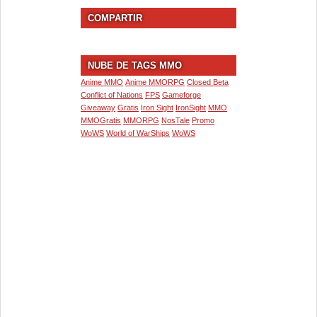
COMPARTIR
NUBE DE TAGS MMO
Anime MMO
Anime MMORPG
Closed Beta
Conflict of Nations
FPS
Gameforge
Giveaway
Gratis
Iron Sight
IronSight
MMO
MMOGratis
MMORPG
NosTale
Promo
WoWS
World of WarShips
WoWS