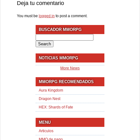
Deja tu comentario
You must be
logged in
to post a comment.
BUSCADOR MMORPG
Search
for:
NOTICIAS MMORPG
More News
MMORPG RECOMENDADOS
Aura Kingdom
Dragon Nest
HEX: Shards of Fate
MENU
Articulos
MMO de pago