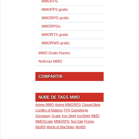
MMOFPS
MMOFPS gratis
MMORPG gratis
MMORPGs
MMORTS gratis
MMORWS gratis
MMO Gratis Naves
Noticias MMO
COMPARTIR
NUBE DE TAGS MMO
Anime MMO
Anime MMORPG
Closed Beta
Conflict of Nations
FPS
Gameforge
Giveaway
Gratis
Iron Sight
IronSight
MMO
MMOGratis
MMORPG
NosTale
Promo
WoWS
World of WarShips
WoWS