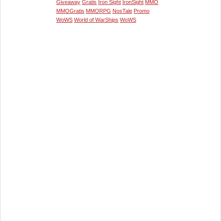
Giveaway
Gratis
Iron Sight
IronSight
MMO
MMOGratis
MMORPG
NosTale
Promo
WoWS
World of WarShips
WoWS