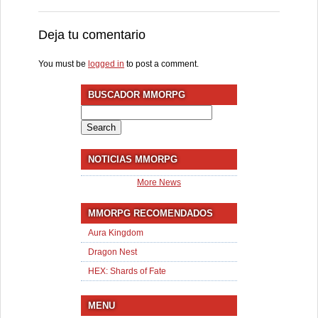
Deja tu comentario
You must be
logged in
to post a comment.
BUSCADOR MMORPG
Search
for:
NOTICIAS MMORPG
More News
MMORPG RECOMENDADOS
Aura Kingdom
Dragon Nest
HEX: Shards of Fate
MENU