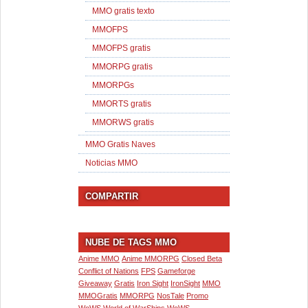
MMO gratis texto
MMOFPS
MMOFPS gratis
MMORPG gratis
MMORPGs
MMORTS gratis
MMORWS gratis
MMO Gratis Naves
Noticias MMO
COMPARTIR
NUBE DE TAGS MMO
Anime MMO
Anime MMORPG
Closed Beta
Conflict of Nations
FPS
Gameforge
Giveaway
Gratis
Iron Sight
IronSight
MMO
MMOGratis
MMORPG
NosTale
Promo