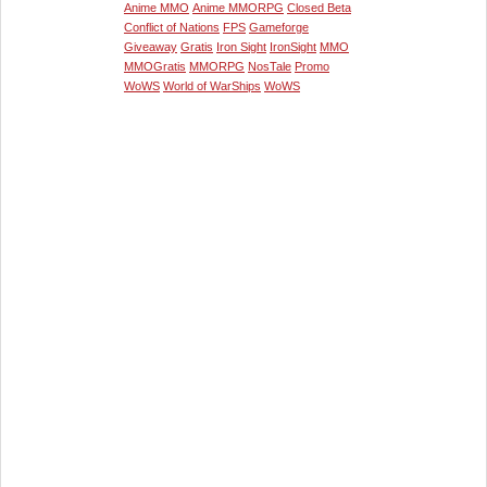
Anime MMO
Anime MMORPG
Closed Beta
Conflict of Nations
FPS
Gameforge
Giveaway
Gratis
Iron Sight
IronSight
MMO
MMOGratis
MMORPG
NosTale
Promo
WoWS
World of WarShips
WoWS