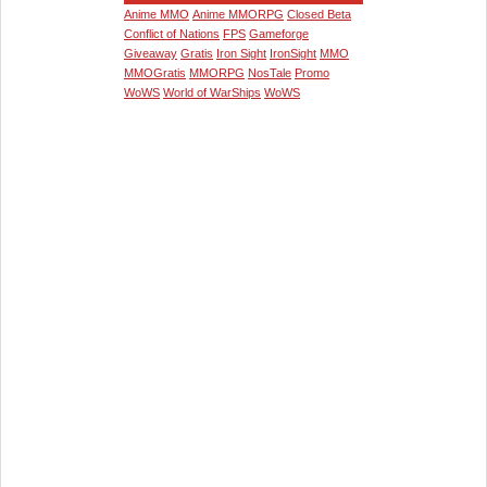
Anime MMO
Anime MMORPG
Closed Beta
Conflict of Nations
FPS
Gameforge
Giveaway
Gratis
Iron Sight
IronSight
MMO
MMOGratis
MMORPG
NosTale
Promo
WoWS
World of WarShips
WoWS