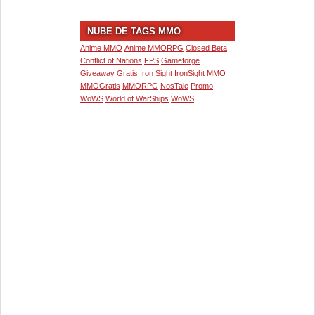
NUBE DE TAGS MMO
Anime MMO
Anime MMORPG
Closed Beta
Conflict of Nations
FPS
Gameforge
Giveaway
Gratis
Iron Sight
IronSight
MMO
MMOGratis
MMORPG
NosTale
Promo
WoWS
World of WarShips
WoWS