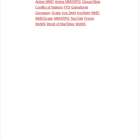
Anime MMO
Anime MMORPG
Closed Beta
Conflict of Nations
FPS
Gameforge
Giveaway
Gratis
Iron Sight
IronSight
MMO
MMOGratis
MMORPG
NosTale
Promo
WoWS
World of WarShips
WoWS