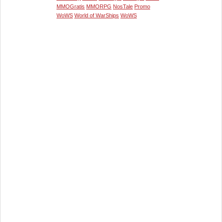
MMOGratis
MMORPG
NosTale
Promo
WoWS
World of WarShips
WoWS