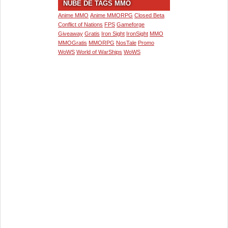
NUBE DE TAGS MMO
Anime MMO
Anime MMORPG
Closed Beta
Conflict of Nations
FPS
Gameforge
Giveaway
Gratis
Iron Sight
IronSight
MMO
MMOGratis
MMORPG
NosTale
Promo
WoWS
World of WarShips
WoWS