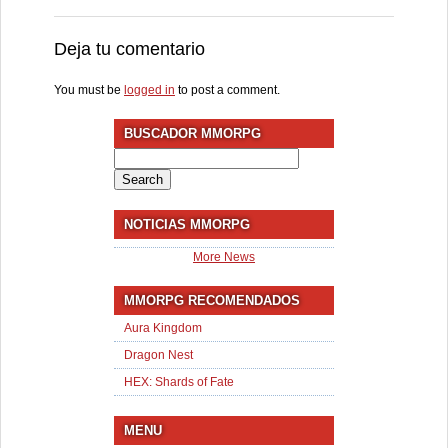
Deja tu comentario
You must be
logged in
to post a comment.
BUSCADOR MMORPG
Search
for:
NOTICIAS MMORPG
More News
MMORPG RECOMENDADOS
Aura Kingdom
Dragon Nest
HEX: Shards of Fate
MENU