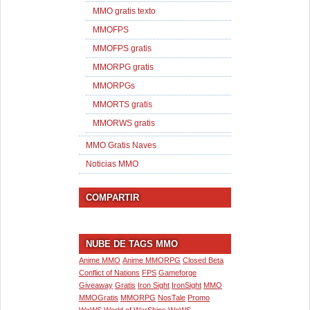
MMO gratis texto
MMOFPS
MMOFPS gratis
MMORPG gratis
MMORPGs
MMORTS gratis
MMORWS gratis
MMO Gratis Naves
Noticias MMO
COMPARTIR
NUBE DE TAGS MMO
Anime MMO
Anime MMORPG
Closed Beta
Conflict of Nations
FPS
Gameforge
Giveaway
Gratis
Iron Sight
IronSight
MMO
MMOGratis
MMORPG
NosTale
Promo