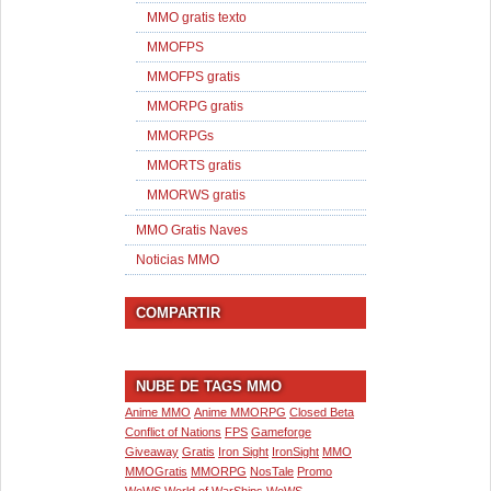
MMO gratis texto
MMOFPS
MMOFPS gratis
MMORPG gratis
MMORPGs
MMORTS gratis
MMORWS gratis
MMO Gratis Naves
Noticias MMO
COMPARTIR
NUBE DE TAGS MMO
Anime MMO
Anime MMORPG
Closed Beta
Conflict of Nations
FPS
Gameforge
Giveaway
Gratis
Iron Sight
IronSight
MMO
MMOGratis
MMORPG
NosTale
Promo