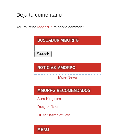
Deja tu comentario
You must be
logged in
to post a comment.
BUSCADOR MMORPG
Search
for:
NOTICIAS MMORPG
More News
MMORPG RECOMENDADOS
Aura Kingdom
Dragon Nest
HEX: Shards of Fate
MENU